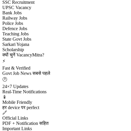
SSC Recruitment
UPSC Vacancy
Bank Jobs
Railway Jobs
Police Jobs
Defence Jobs
Teaching Jobs
State Govt Jobs
Sarkari Yojana
Scholarship
क्यों चुनें VacancyMitra?
⚡
Fast & Verified
Govt Job News सबसे पहले
🕐
24×7 Updates
Real-Time Notifications
📱
Mobile Friendly
हर device पर perfect
🔗
Official Links
PDF + Notification सहित
Important Links