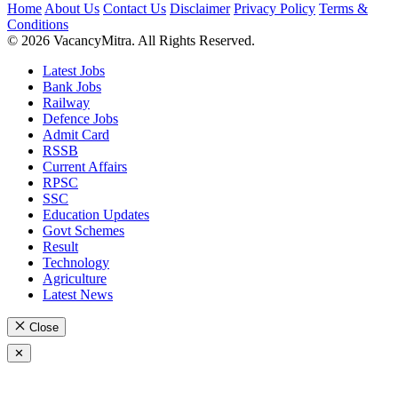
Home
About Us
Contact Us
Disclaimer
Privacy Policy
Terms &
Conditions
© 2026 VacancyMitra. All Rights Reserved.
Latest Jobs
Bank Jobs
Railway
Defence Jobs
Admit Card
RSSB
Current Affairs
RPSC
SSC
Education Updates
Govt Schemes
Result
Technology
Agriculture
Latest News
Close
✕