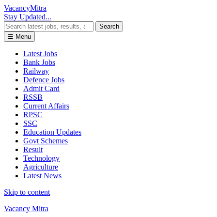
Vacancy
Mitra
Stay Updated...
Search
☰ Menu
Latest Jobs
Bank Jobs
Railway
Defence Jobs
Admit Card
RSSB
Current Affairs
RPSC
SSC
Education Updates
Govt Schemes
Result
Technology
Agriculture
Latest News
Skip to content
Vacancy Mitra