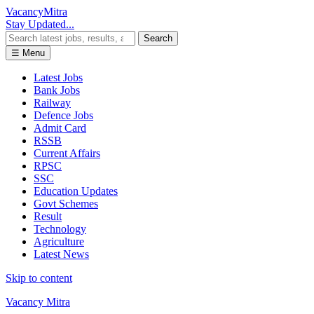
Vacancy
Mitra
Stay Updated...
Search
☰ Menu
Latest Jobs
Bank Jobs
Railway
Defence Jobs
Admit Card
RSSB
Current Affairs
RPSC
SSC
Education Updates
Govt Schemes
Result
Technology
Agriculture
Latest News
Skip to content
Vacancy Mitra