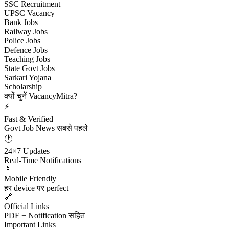
SSC Recruitment
UPSC Vacancy
Bank Jobs
Railway Jobs
Police Jobs
Defence Jobs
Teaching Jobs
State Govt Jobs
Sarkari Yojana
Scholarship
क्यों चुनें VacancyMitra?
⚡
Fast & Verified
Govt Job News सबसे पहले
🕐
24×7 Updates
Real-Time Notifications
📱
Mobile Friendly
हर device पर perfect
🔗
Official Links
PDF + Notification सहित
Important Links