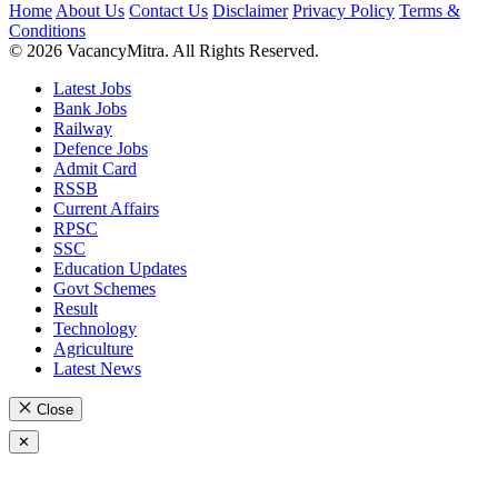
Home
About Us
Contact Us
Disclaimer
Privacy Policy
Terms &
Conditions
© 2026 VacancyMitra. All Rights Reserved.
Latest Jobs
Bank Jobs
Railway
Defence Jobs
Admit Card
RSSB
Current Affairs
RPSC
SSC
Education Updates
Govt Schemes
Result
Technology
Agriculture
Latest News
Close
✕