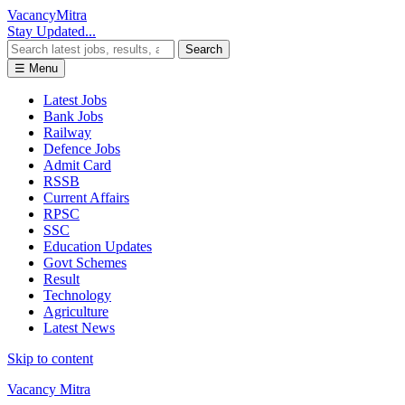
Vacancy
Mitra
Stay Updated...
Search
☰ Menu
Latest Jobs
Bank Jobs
Railway
Defence Jobs
Admit Card
RSSB
Current Affairs
RPSC
SSC
Education Updates
Govt Schemes
Result
Technology
Agriculture
Latest News
Skip to content
Vacancy Mitra