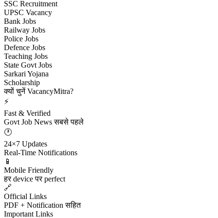
SSC Recruitment
UPSC Vacancy
Bank Jobs
Railway Jobs
Police Jobs
Defence Jobs
Teaching Jobs
State Govt Jobs
Sarkari Yojana
Scholarship
क्यों चुनें VacancyMitra?
⚡
Fast & Verified
Govt Job News सबसे पहले
🕐
24×7 Updates
Real-Time Notifications
📱
Mobile Friendly
हर device पर perfect
🔗
Official Links
PDF + Notification सहित
Important Links