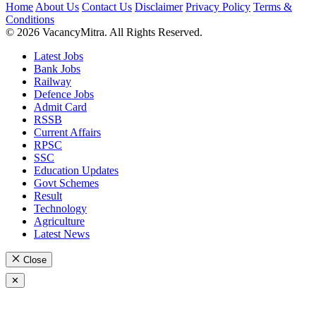
Home
About Us
Contact Us
Disclaimer
Privacy Policy
Terms &
Conditions
© 2026 VacancyMitra. All Rights Reserved.
Latest Jobs
Bank Jobs
Railway
Defence Jobs
Admit Card
RSSB
Current Affairs
RPSC
SSC
Education Updates
Govt Schemes
Result
Technology
Agriculture
Latest News
Close
✕