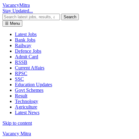
Vacancy
Mitra
Stay Updated...
Search
☰ Menu
Latest Jobs
Bank Jobs
Railway
Defence Jobs
Admit Card
RSSB
Current Affairs
RPSC
SSC
Education Updates
Govt Schemes
Result
Technology
Agriculture
Latest News
Skip to content
Vacancy Mitra