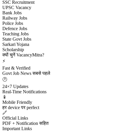
SSC Recruitment
UPSC Vacancy
Bank Jobs
Railway Jobs
Police Jobs
Defence Jobs
Teaching Jobs
State Govt Jobs
Sarkari Yojana
Scholarship
क्यों चुनें VacancyMitra?
⚡
Fast & Verified
Govt Job News सबसे पहले
🕐
24×7 Updates
Real-Time Notifications
📱
Mobile Friendly
हर device पर perfect
🔗
Official Links
PDF + Notification सहित
Important Links