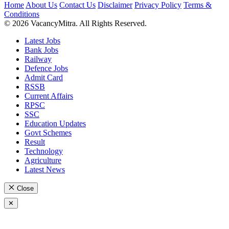
Home
About Us
Contact Us
Disclaimer
Privacy Policy
Terms &
Conditions
© 2026 VacancyMitra. All Rights Reserved.
Latest Jobs
Bank Jobs
Railway
Defence Jobs
Admit Card
RSSB
Current Affairs
RPSC
SSC
Education Updates
Govt Schemes
Result
Technology
Agriculture
Latest News
Close
✕