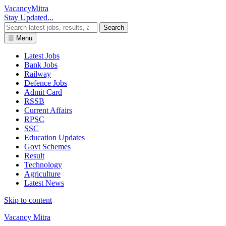
Vacancy
Mitra
Stay Updated...
Search
☰ Menu
Latest Jobs
Bank Jobs
Railway
Defence Jobs
Admit Card
RSSB
Current Affairs
RPSC
SSC
Education Updates
Govt Schemes
Result
Technology
Agriculture
Latest News
Skip to content
Vacancy Mitra