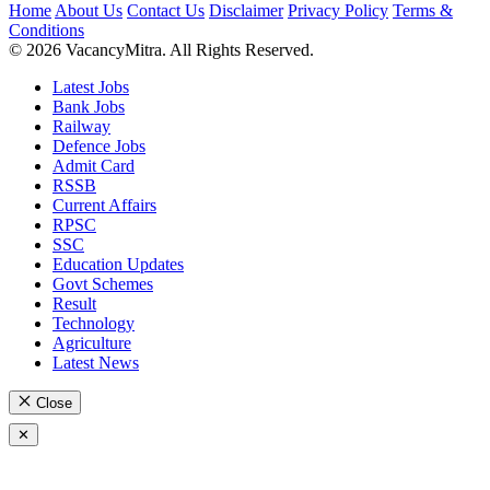
Home
About Us
Contact Us
Disclaimer
Privacy Policy
Terms &
Conditions
© 2026 VacancyMitra. All Rights Reserved.
Latest Jobs
Bank Jobs
Railway
Defence Jobs
Admit Card
RSSB
Current Affairs
RPSC
SSC
Education Updates
Govt Schemes
Result
Technology
Agriculture
Latest News
Close
✕