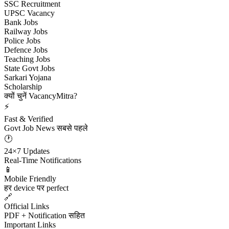
SSC Recruitment
UPSC Vacancy
Bank Jobs
Railway Jobs
Police Jobs
Defence Jobs
Teaching Jobs
State Govt Jobs
Sarkari Yojana
Scholarship
क्यों चुनें VacancyMitra?
⚡
Fast & Verified
Govt Job News सबसे पहले
🕐
24×7 Updates
Real-Time Notifications
📱
Mobile Friendly
हर device पर perfect
🔗
Official Links
PDF + Notification सहित
Important Links