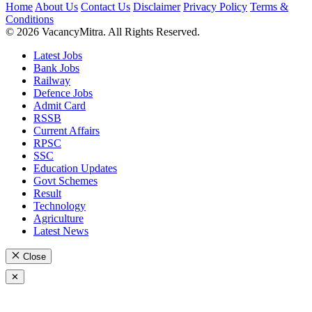
Home
About Us
Contact Us
Disclaimer
Privacy Policy
Terms &
Conditions
© 2026 VacancyMitra. All Rights Reserved.
Latest Jobs
Bank Jobs
Railway
Defence Jobs
Admit Card
RSSB
Current Affairs
RPSC
SSC
Education Updates
Govt Schemes
Result
Technology
Agriculture
Latest News
Close
✕