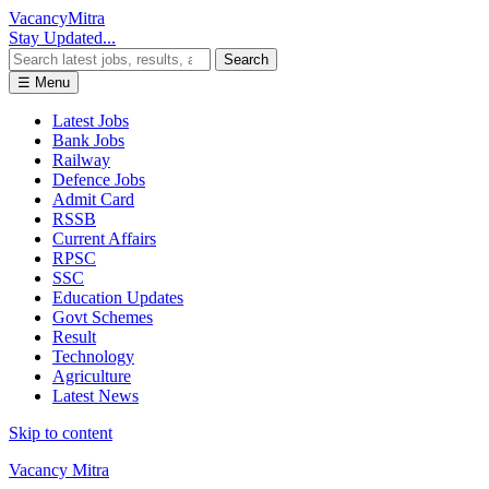
Vacancy
Mitra
Stay Updated...
Search
☰ Menu
Latest Jobs
Bank Jobs
Railway
Defence Jobs
Admit Card
RSSB
Current Affairs
RPSC
SSC
Education Updates
Govt Schemes
Result
Technology
Agriculture
Latest News
Skip to content
Vacancy Mitra