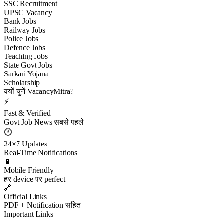
SSC Recruitment
UPSC Vacancy
Bank Jobs
Railway Jobs
Police Jobs
Defence Jobs
Teaching Jobs
State Govt Jobs
Sarkari Yojana
Scholarship
क्यों चुनें VacancyMitra?
⚡
Fast & Verified
Govt Job News सबसे पहले
🕐
24×7 Updates
Real-Time Notifications
📱
Mobile Friendly
हर device पर perfect
🔗
Official Links
PDF + Notification सहित
Important Links