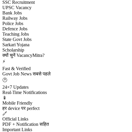
SSC Recruitment
UPSC Vacancy
Bank Jobs
Railway Jobs
Police Jobs
Defence Jobs
Teaching Jobs
State Govt Jobs
Sarkari Yojana
Scholarship
क्यों चुनें VacancyMitra?
⚡
Fast & Verified
Govt Job News सबसे पहले
🕐
24×7 Updates
Real-Time Notifications
📱
Mobile Friendly
हर device पर perfect
🔗
Official Links
PDF + Notification सहित
Important Links