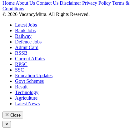
Home
About Us
Contact Us
Disclaimer
Privacy Policy
Terms &
Conditions
© 2026 VacancyMitra. All Rights Reserved.
Latest Jobs
Bank Jobs
Railway
Defence Jobs
Admit Card
RSSB
Current Affairs
RPSC
SSC
Education Updates
Govt Schemes
Result
Technology
Agriculture
Latest News
Close
✕