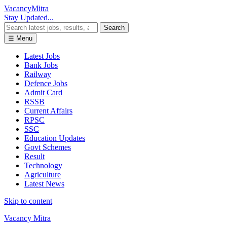
Vacancy
Mitra
Stay Updated...
Search
☰ Menu
Latest Jobs
Bank Jobs
Railway
Defence Jobs
Admit Card
RSSB
Current Affairs
RPSC
SSC
Education Updates
Govt Schemes
Result
Technology
Agriculture
Latest News
Skip to content
Vacancy Mitra