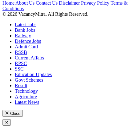
Home
About Us
Contact Us
Disclaimer
Privacy Policy
Terms &
Conditions
© 2026 VacancyMitra. All Rights Reserved.
Latest Jobs
Bank Jobs
Railway
Defence Jobs
Admit Card
RSSB
Current Affairs
RPSC
SSC
Education Updates
Govt Schemes
Result
Technology
Agriculture
Latest News
Close
✕