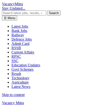
Vacancy
Mitra
Stay Updated...
Search
☰ Menu
Latest Jobs
Bank Jobs
Railway
Defence Jobs
Admit Card
RSSB
Current Affairs
RPSC
SSC
Education Updates
Govt Schemes
Result
Technology
Agriculture
Latest News
Skip to content
Vacancy Mitra