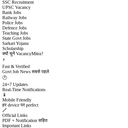
SSC Recruitment
UPSC Vacancy
Bank Jobs
Railway Jobs
Police Jobs
Defence Jobs
Teaching Jobs
State Govt Jobs
Sarkari Yojana
Scholarship
क्यों चुनें VacancyMitra?
⚡
Fast & Verified
Govt Job News सबसे पहले
🕐
24×7 Updates
Real-Time Notifications
📱
Mobile Friendly
हर device पर perfect
🔗
Official Links
PDF + Notification सहित
Important Links