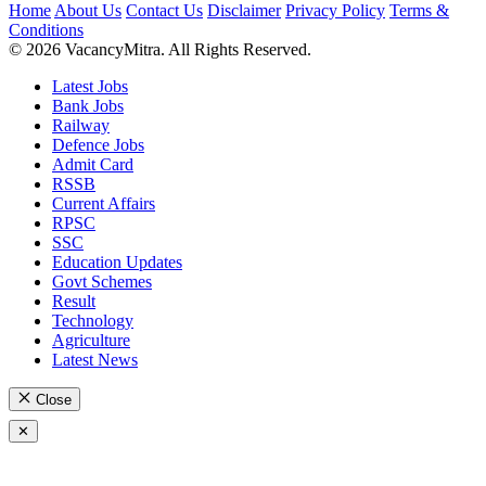
Home
About Us
Contact Us
Disclaimer
Privacy Policy
Terms &
Conditions
© 2026 VacancyMitra. All Rights Reserved.
Latest Jobs
Bank Jobs
Railway
Defence Jobs
Admit Card
RSSB
Current Affairs
RPSC
SSC
Education Updates
Govt Schemes
Result
Technology
Agriculture
Latest News
Close
✕