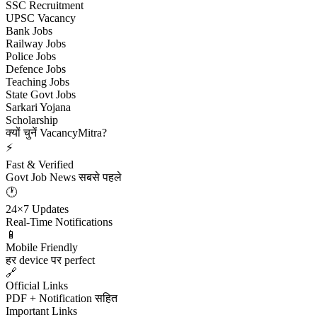
SSC Recruitment
UPSC Vacancy
Bank Jobs
Railway Jobs
Police Jobs
Defence Jobs
Teaching Jobs
State Govt Jobs
Sarkari Yojana
Scholarship
क्यों चुनें VacancyMitra?
⚡
Fast & Verified
Govt Job News सबसे पहले
🕐
24×7 Updates
Real-Time Notifications
📱
Mobile Friendly
हर device पर perfect
🔗
Official Links
PDF + Notification सहित
Important Links