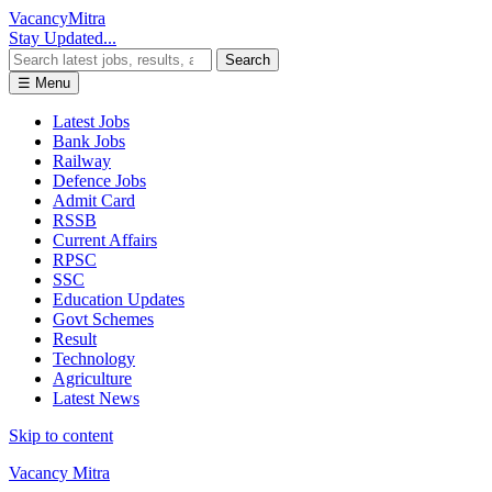
Vacancy
Mitra
Stay Updated...
Search
☰ Menu
Latest Jobs
Bank Jobs
Railway
Defence Jobs
Admit Card
RSSB
Current Affairs
RPSC
SSC
Education Updates
Govt Schemes
Result
Technology
Agriculture
Latest News
Skip to content
Vacancy Mitra