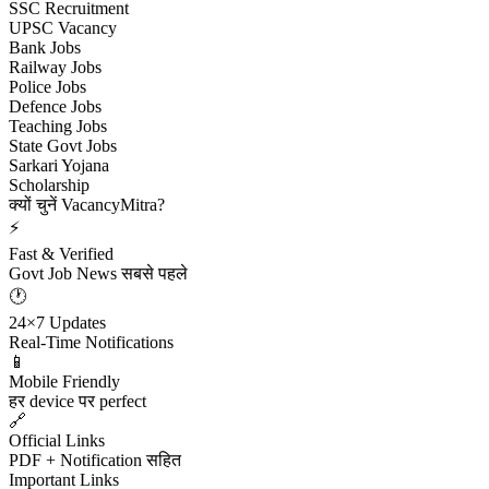
SSC Recruitment
UPSC Vacancy
Bank Jobs
Railway Jobs
Police Jobs
Defence Jobs
Teaching Jobs
State Govt Jobs
Sarkari Yojana
Scholarship
क्यों चुनें VacancyMitra?
⚡
Fast & Verified
Govt Job News सबसे पहले
🕐
24×7 Updates
Real-Time Notifications
📱
Mobile Friendly
हर device पर perfect
🔗
Official Links
PDF + Notification सहित
Important Links