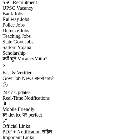
SSC Recruitment
UPSC Vacancy
Bank Jobs
Railway Jobs
Police Jobs
Defence Jobs
Teaching Jobs
State Govt Jobs
Sarkari Yojana
Scholarship
क्यों चुनें VacancyMitra?
⚡
Fast & Verified
Govt Job News सबसे पहले
🕐
24×7 Updates
Real-Time Notifications
📱
Mobile Friendly
हर device पर perfect
🔗
Official Links
PDF + Notification सहित
Important Links