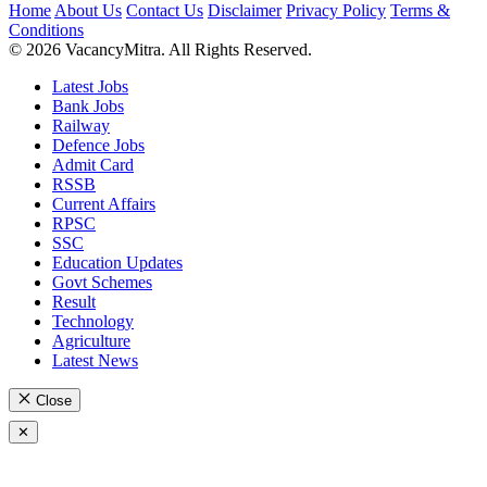
Home
About Us
Contact Us
Disclaimer
Privacy Policy
Terms &
Conditions
© 2026 VacancyMitra. All Rights Reserved.
Latest Jobs
Bank Jobs
Railway
Defence Jobs
Admit Card
RSSB
Current Affairs
RPSC
SSC
Education Updates
Govt Schemes
Result
Technology
Agriculture
Latest News
Close
✕