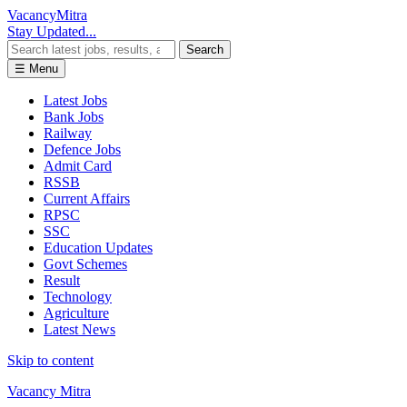
Vacancy
Mitra
Stay Updated...
Search
☰ Menu
Latest Jobs
Bank Jobs
Railway
Defence Jobs
Admit Card
RSSB
Current Affairs
RPSC
SSC
Education Updates
Govt Schemes
Result
Technology
Agriculture
Latest News
Skip to content
Vacancy Mitra