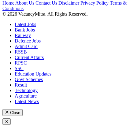
Home
About Us
Contact Us
Disclaimer
Privacy Policy
Terms &
Conditions
© 2026 VacancyMitra. All Rights Reserved.
Latest Jobs
Bank Jobs
Railway
Defence Jobs
Admit Card
RSSB
Current Affairs
RPSC
SSC
Education Updates
Govt Schemes
Result
Technology
Agriculture
Latest News
Close
✕