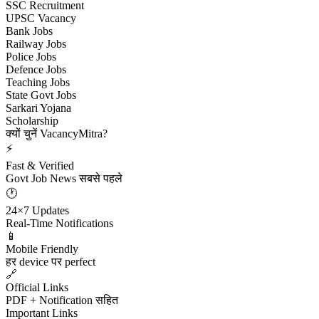
SSC Recruitment
UPSC Vacancy
Bank Jobs
Railway Jobs
Police Jobs
Defence Jobs
Teaching Jobs
State Govt Jobs
Sarkari Yojana
Scholarship
क्यों चुनें VacancyMitra?
⚡
Fast & Verified
Govt Job News सबसे पहले
🕐
24×7 Updates
Real-Time Notifications
📱
Mobile Friendly
हर device पर perfect
🔗
Official Links
PDF + Notification सहित
Important Links