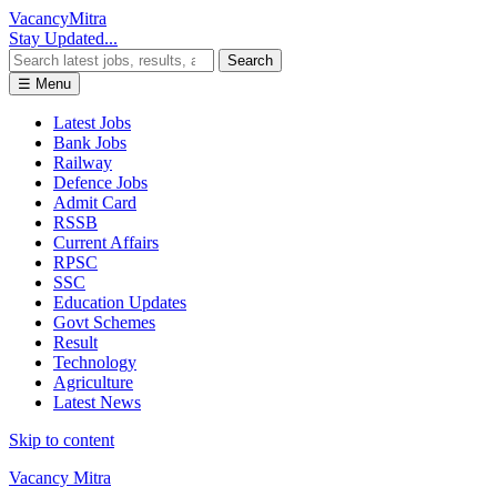
Vacancy
Mitra
Stay Updated...
Search
☰ Menu
Latest Jobs
Bank Jobs
Railway
Defence Jobs
Admit Card
RSSB
Current Affairs
RPSC
SSC
Education Updates
Govt Schemes
Result
Technology
Agriculture
Latest News
Skip to content
Vacancy Mitra