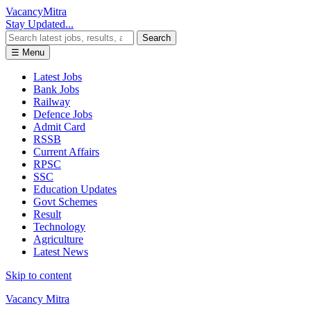
Vacancy
Mitra
Stay Updated...
Search
☰ Menu
Latest Jobs
Bank Jobs
Railway
Defence Jobs
Admit Card
RSSB
Current Affairs
RPSC
SSC
Education Updates
Govt Schemes
Result
Technology
Agriculture
Latest News
Skip to content
Vacancy Mitra