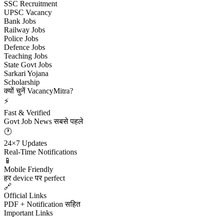
SSC Recruitment
UPSC Vacancy
Bank Jobs
Railway Jobs
Police Jobs
Defence Jobs
Teaching Jobs
State Govt Jobs
Sarkari Yojana
Scholarship
क्यों चुनें VacancyMitra?
⚡
Fast & Verified
Govt Job News सबसे पहले
🕐
24×7 Updates
Real-Time Notifications
📱
Mobile Friendly
हर device पर perfect
🔗
Official Links
PDF + Notification सहित
Important Links