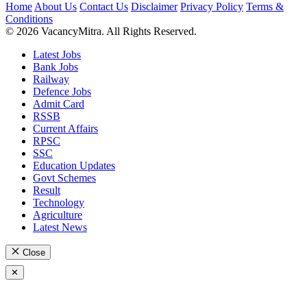
Home
About Us
Contact Us
Disclaimer
Privacy Policy
Terms &
Conditions
© 2026 VacancyMitra. All Rights Reserved.
Latest Jobs
Bank Jobs
Railway
Defence Jobs
Admit Card
RSSB
Current Affairs
RPSC
SSC
Education Updates
Govt Schemes
Result
Technology
Agriculture
Latest News
Close
✕