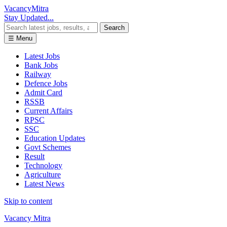
Vacancy
Mitra
Stay Updated...
Search
☰ Menu
Latest Jobs
Bank Jobs
Railway
Defence Jobs
Admit Card
RSSB
Current Affairs
RPSC
SSC
Education Updates
Govt Schemes
Result
Technology
Agriculture
Latest News
Skip to content
Vacancy Mitra