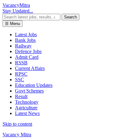
Vacancy
Mitra
Stay Updated...
Search
☰ Menu
Latest Jobs
Bank Jobs
Railway
Defence Jobs
Admit Card
RSSB
Current Affairs
RPSC
SSC
Education Updates
Govt Schemes
Result
Technology
Agriculture
Latest News
Skip to content
Vacancy Mitra