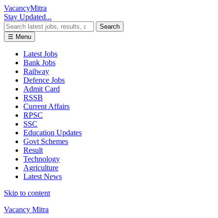
Vacancy
Mitra
Stay Updated...
Search
☰ Menu
Latest Jobs
Bank Jobs
Railway
Defence Jobs
Admit Card
RSSB
Current Affairs
RPSC
SSC
Education Updates
Govt Schemes
Result
Technology
Agriculture
Latest News
Skip to content
Vacancy Mitra