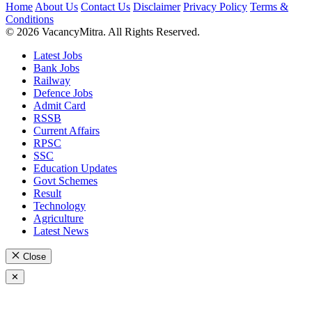
Home
About Us
Contact Us
Disclaimer
Privacy Policy
Terms &
Conditions
© 2026 VacancyMitra. All Rights Reserved.
Latest Jobs
Bank Jobs
Railway
Defence Jobs
Admit Card
RSSB
Current Affairs
RPSC
SSC
Education Updates
Govt Schemes
Result
Technology
Agriculture
Latest News
Close
✕