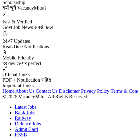
Scholarship
क्यों चुनें VacancyMitra?
⚡
Fast & Verified
Govt Job News सबसे पहले
🕐
24×7 Updates
Real-Time Notifications
📱
Mobile Friendly
हर device पर perfect
🔗
Official Links
PDF + Notification सहित
Important Links
Home
About Us
Contact Us
Disclaimer
Privacy Policy
Terms & Cond
© 2026 VacancyMitra. All Rights Reserved.
Latest Jobs
Bank Jobs
Railway
Defence Jobs
Admit Card
RSSB