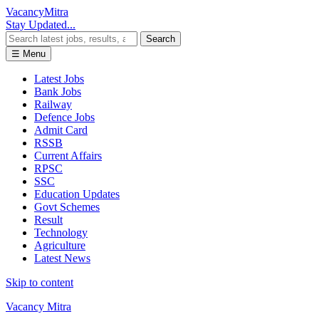
Vacancy
Mitra
Stay Updated...
Search
☰ Menu
Latest Jobs
Bank Jobs
Railway
Defence Jobs
Admit Card
RSSB
Current Affairs
RPSC
SSC
Education Updates
Govt Schemes
Result
Technology
Agriculture
Latest News
Skip to content
Vacancy Mitra